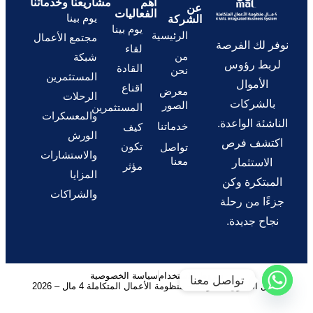
أهم
مشاريعنا وخدماتنا
عن
الفعاليات
يوم بينا
الشركة
يوم بينا
الرئيسية
مجتمع الأعمال
نوفر لك الفرصة
لقاء
من
شبكة
لربط رؤوس
القادة
نحن
المستثمرين
الأموال
اقناع
معرض
الرحلات
بالشركات
الصور
المستثمرين
والمعسكرات
الناشئة الواعدة.
خدماتنا
كيف
الورش
اكتشف فرص
تكون
تواصل
والاستشارات
معنا
الاستثمار
مؤثر
المزايا
المبتكرة وكن
والشراكات
جزءًا من رحلة
نجاح جديدة.
شروط الاستخدام
سياسة الخصوصية
تواصل معنا
© كل الحقوق محفوظة – منظومة الأعمال المتكاملة 4 مال – 2026