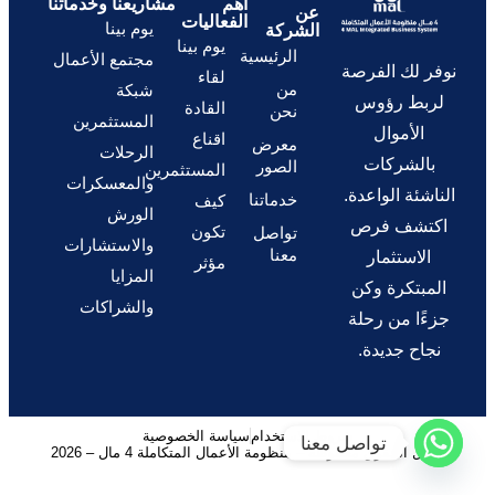
أهم
مشاريعنا وخدماتنا
عن
الفعاليات
يوم بينا
الشركة
يوم بينا
الرئيسية
مجتمع الأعمال
نوفر لك الفرصة
لقاء
من
شبكة
لربط رؤوس
القادة
نحن
المستثمرين
الأموال
اقناع
معرض
الرحلات
بالشركات
الصور
المستثمرين
والمعسكرات
الناشئة الواعدة.
خدماتنا
كيف
الورش
اكتشف فرص
تكون
تواصل
والاستشارات
معنا
الاستثمار
مؤثر
المزايا
المبتكرة وكن
والشراكات
جزءًا من رحلة
نجاح جديدة.
شروط الاستخدام
سياسة الخصوصية
تواصل معنا
© كل الحقوق محفوظة – منظومة الأعمال المتكاملة 4 مال – 2026